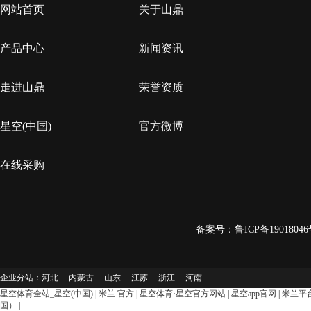
网站首页
关于山鼎
产品中心
新闻资讯
走进山鼎
荣誉资质
星空(中国)
官方微博
在线采购
备案号：
鲁ICP备19018046
企业分站：
河北
内蒙古
山东
江苏
浙江
河南
星空体育全站_星空(中国)
|
米兰 官方
|
星空体育·星空官方网站
|
星空app官网
|
米兰平
国）
|