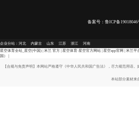
备案号：
鲁ICP备19018046
企业分站：
河北
内蒙古
山东
江苏
浙江
河南
星空体育全站_星空(中国)
|
米兰 官方
|
星空体育·星空官方网站
|
星空app官网
|
米兰平
国）
|
【合规与免责声明】本网站严格遵守《中华人民共和国广告法》，尽力规范用语。
本站部分素材来