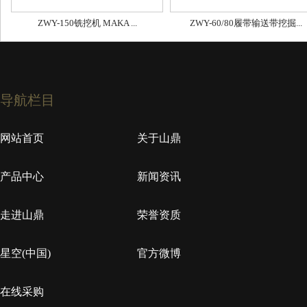
ZWY-150铣挖机 MAKA ...
ZWY-60/80履带输送带挖掘...
导航栏目
网站首页
关于山鼎
产品中心
新闻资讯
走进山鼎
荣誉资质
星空(中国)
官方微博
在线采购