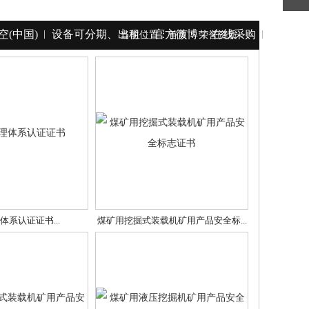
空(中国)
设备可分期、出租
官方微博
在线采购
当前位置：
首页
>
荣誉资质
>
体系认证证书...
煤矿用挖掘式装载机矿用产品安全标...