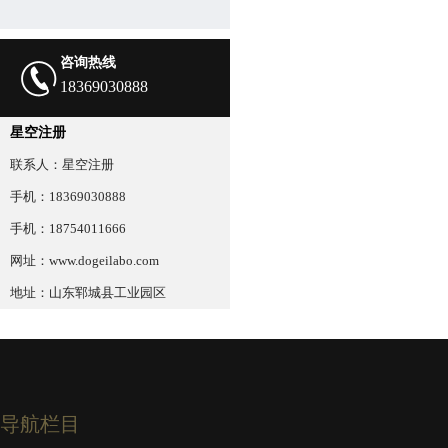
咨询热线
18369030888
星空注册
联系人：星空注册
手机：18369030888
手机：18754011666
网址：www.dogeilabo.com
地址：山东郓城县工业园区
导航栏目