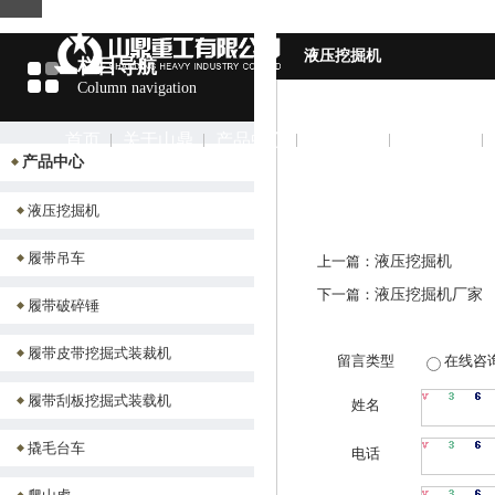
液压挖掘机
栏目导航
Column navigation
首页
关于山鼎
产品中心
新闻资讯
走进山鼎
产品中心
液压挖掘机
履带吊车
上一篇：
液压挖掘机
下一篇：
液压挖掘机厂家
履带破碎锤
履带皮带挖掘式装裁机
留言类型
在线咨
履带刮板挖掘式装载机
姓名
撬毛台车
电话