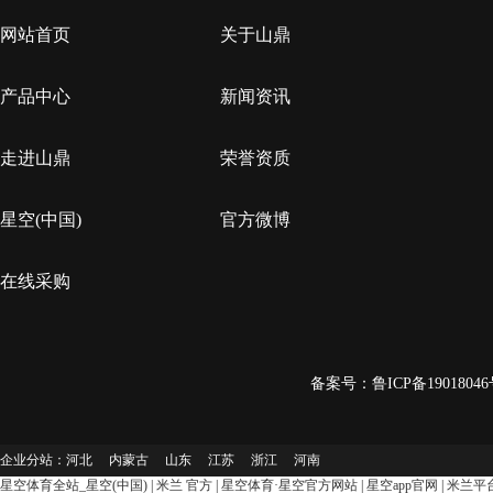
网站首页
关于山鼎
产品中心
新闻资讯
走进山鼎
荣誉资质
星空(中国)
官方微博
在线采购
备案号：
鲁ICP备19018046
企业分站：
河北
内蒙古
山东
江苏
浙江
河南
星空体育全站_星空(中国)
|
米兰 官方
|
星空体育·星空官方网站
|
星空app官网
|
米兰平