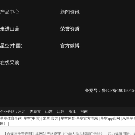
产品中心
新闻资讯
走进山鼎
荣誉资质
星空(中国)
官方微博
在线采购
备案号：
鲁ICP备19018046
企业分站：
河北
内蒙古
山东
江苏
浙江
河南
星空体育全站_星空(中国)
|
米兰 官方
|
星空体育·星空官方网站
|
星空app官网
|
米兰平
国）
|
【合规与免责声明】本网站严格遵守《中华人民共和国广告法》，尽力规范用语。