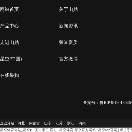
网站首页
关于山鼎
产品中心
新闻资讯
走进山鼎
荣誉资质
星空(中国)
官方微博
在线采购
备案号：
鲁ICP备19018046
企业分站：
河北
内蒙古
山东
江苏
浙江
河南
星空体育全站_星空(中国)
|
米兰 官方
|
星空体育·星空官方网站
|
星空app官网
|
米兰平