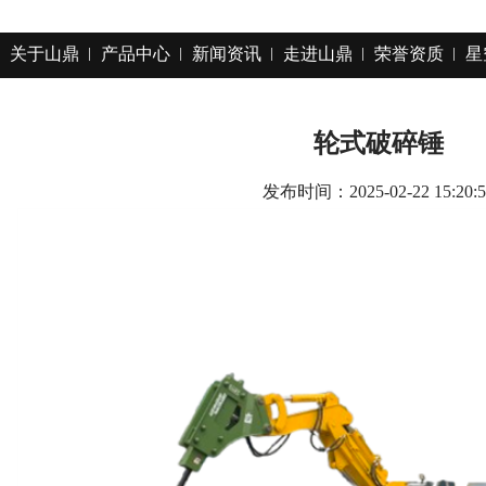
关于山鼎
产品中心
新闻资讯
走进山鼎
荣誉资质
星
轮式破碎锤
发布时间：2025-02-22 15:20:5