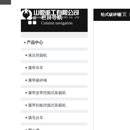
首页
轮式破碎锤
栏目导航
Column navigation
产品中心
液压挖掘机
履带吊车
履带破碎锤
履带皮带挖掘式装裁机
履带刮板挖掘式装载机
撬毛台车