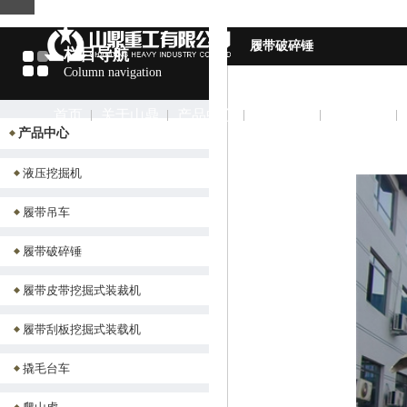
履带破碎锤
栏目导航
Column navigation
首页
关于山鼎
产品中心
新闻资讯
走进山鼎
产品中心
液压挖掘机
履带吊车
履带破碎锤
履带皮带挖掘式装裁机
履带刮板挖掘式装载机
撬毛台车