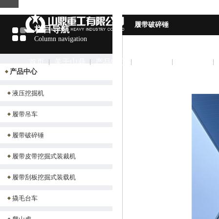
履带破碎锤
栏目导航
Column navigation
首页
关于山鼎
产品中心
新闻资讯
走进山鼎
产品中心
液压挖掘机
履带吊车
履带破碎锤
履带皮带挖掘式装裁机
履带刮板挖掘式装载机
撬毛台车