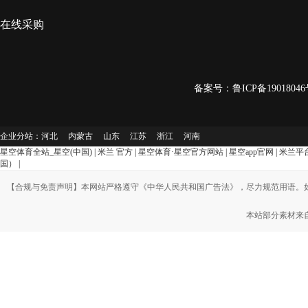
在线采购
备案号：
鲁ICP备19018046
企业分站：
河北
内蒙古
山东
江苏
浙江
河南
星空体育全站_星空(中国)
|
米兰 官方
|
星空体育·星空官方网站
|
星空app官网
|
米兰平
国）
|
【合规与免责声明】本网站严格遵守《中华人民共和国广告法》，尽力规范用语。
本站部分素材来