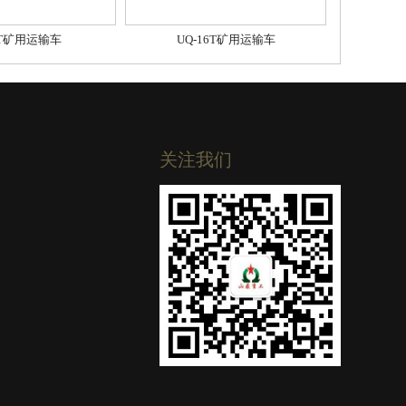
8T矿用运输车
UQ-16T矿用运输车
关注我们