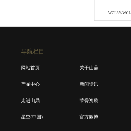
WCL3Y/W
导航栏目
网站首页
关于山鼎
产品中心
新闻资讯
走进山鼎
荣誉资质
星空(中国)
官方微博