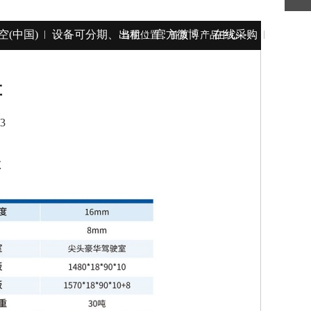
空(中国)
设备可分期、出租
官方微博
在线采购
当前位置：
首页
>
产品中心
>
车
3
数