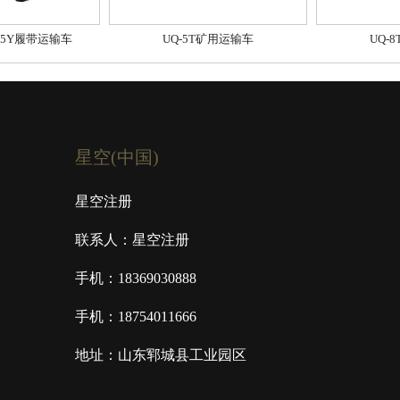
CL5Y履带运输车
UQ-5T矿用运输车
UQ-
星空(中国)
星空注册
联系人：星空注册
手机：18369030888
手机：18754011666
地址：山东郓城县工业园区