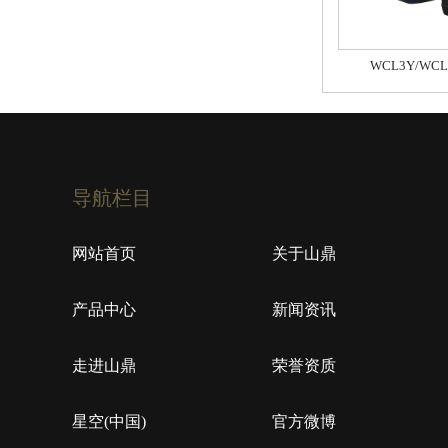
WCL3Y/W
导航栏目
网站首页
关于山鼎
产品中心
新闻资讯
走进山鼎
荣誉资质
星空(中国)
官方微博